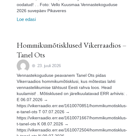
oodatud! . . Foto: Vello Kuusmaa Vennastekoguduse
2026 suvepäev Pikaveres
Loe edasi
Hommikumõtisklused Vikerraadios –
Tanel Ots
23. juuli 2026
Vennastekoguduse peavanem Tanel Ots pidas
Vikerraadios hommikumõtisklusi, kus mõtestas lahti
vennasteliikumise tähtsust Eesti rahva loos. Head
kuulamist! . Mõtisklused on järelkuulatavad ERR arhiivis: .
E 06.07.2026 →
https://vikerraadio.err.ee/1610070851/hommikumotisklus-
e-tanel-ots T 07.07.2026 →
https://vikerraadio.err.ee/1610071667/hommikumotisklus-
t-tanel-ots K 08.07.2026 →
https://vikerraadio.err.ee/1610072504/hommikumotisklus-
k-tanel-ots N 09.07.2026 →