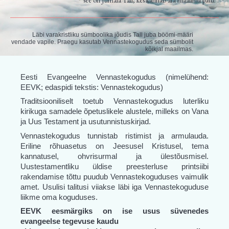
see on Jumala Tall, kes kannab ära maailma patu!”
Läbi varakristliku sümboolika jõudis Tall juba böömi-määri
vendade vapile. Praegu kasutab Vennastekogudus seda sümbolit
kõikjal maailmas.
Eesti Evangeelne Vennastekogudus (nimelühend:
EEVK; edaspidi tekstis: Vennastekogudus)
Traditsiooniliselt toetub Vennastekogudus luterliku
kirikuga samadele õpetuslikele alustele, milleks on Vana
ja Uus Testament ja usutunnistuskirjad.
Vennastekogudus tunnistab ristimist ja armulauda.
Eriline rõhuasetus on Jeesusel Kristusel, tema
kannatusel, ohvrisurmal ja ülestõusmisel.
Uustestamentliku üldise preesterluse printsiibi
rakendamise tõttu puudub Vennastekoguduses vaimulik
amet. Usulisi talitusi viiakse läbi iga Vennastekoguduse
liikme oma koguduses.
EEVK eesmärgiks on ise usus süvenedes
evangeelse tegevuse kaudu