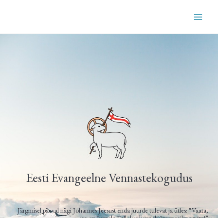
Skip
MAI
to
content
ME
Eesti Evangeelne Vennastekogudus
Järgmisel päeval nägi Johannes Jeesust enda juurde tulevat ja ütles: “Vaata,