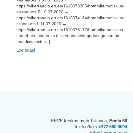
https://vikerraadio.err.ee/1610073365/hommikumotisklus-
n-tanel-ots R 10.07.2026 →
https://vikerraadio.err.ee/1610074184/hommikumotisklus-
r-tanel-ots L 11.07.2026 →
https://vikerraadio.err.ee/1610075177/hommikumotisklus-
l-tanel-ots . Vaata ka teisi Vennastekogudusega seotud
meediakajastusi: […]
Loe edasi
EEVK keskus asub Tallinnas,
Endla 68
Telefon/faks
+372 660 8004
info@vennaste.ee