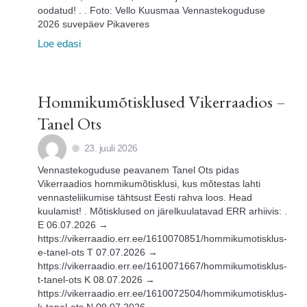
oodatud! . . Foto: Vello Kuusmaa Vennastekoguduse
2026 suvepäev Pikaveres
Loe edasi
Hommikumõtisklused Vikerraadios –
Tanel Ots
23. juuli 2026
Vennastekoguduse peavanem Tanel Ots pidas
Vikerraadios hommikumõtisklusi, kus mõtestas lahti
vennasteliikumise tähtsust Eesti rahva loos. Head
kuulamist! . Mõtisklused on järelkuulatavad ERR arhiivis: .
E 06.07.2026 →
https://vikerraadio.err.ee/1610070851/hommikumotisklus-
e-tanel-ots T 07.07.2026 →
https://vikerraadio.err.ee/1610071667/hommikumotisklus-
t-tanel-ots K 08.07.2026 →
https://vikerraadio.err.ee/1610072504/hommikumotisklus-
k-tanel-ots N 09.07.2026 →