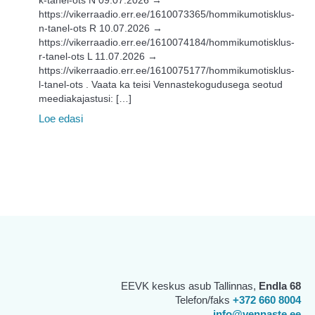
https://vikerraadio.err.ee/1610073365/hommikumotisklus-
n-tanel-ots R 10.07.2026 →
https://vikerraadio.err.ee/1610074184/hommikumotisklus-
r-tanel-ots L 11.07.2026 →
https://vikerraadio.err.ee/1610075177/hommikumotisklus-
l-tanel-ots . Vaata ka teisi Vennastekogudusega seotud
meediakajastusi: […]
Loe edasi
EEVK keskus asub Tallinnas,
Endla 68
Telefon/faks
+372 660 8004
info@vennaste.ee