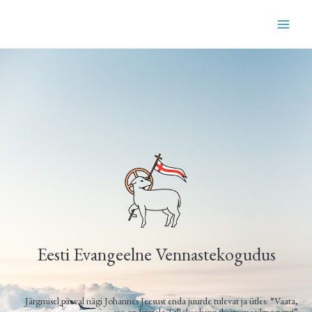
Skip
MAI
to
content
ME
Eesti Evangeelne Vennastekogudus
Järgmisel päeval nägi Johannes Jeesust enda juurde tulevat ja ütles: “Vaata,