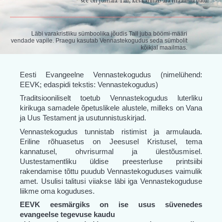
see on Jumala Tall, kes kannab ära maailma patu!”
Läbi varakristliku sümboolika jõudis Tall juba böömi-määri
vendade vapile. Praegu kasutab Vennastekogudus seda sümbolit
kõikjal maailmas.
Eesti Evangeelne Vennastekogudus (nimelühend:
EEVK; edaspidi tekstis: Vennastekogudus)
Traditsiooniliselt toetub Vennastekogudus luterliku
kirikuga samadele õpetuslikele alustele, milleks on Vana
ja Uus Testament ja usutunnistuskirjad.
Vennastekogudus tunnistab ristimist ja armulauda.
Eriline rõhuasetus on Jeesusel Kristusel, tema
kannatusel, ohvrisurmal ja ülestõusmisel.
Uustestamentliku üldise preesterluse printsiibi
rakendamise tõttu puudub Vennastekoguduses vaimulik
amet. Usulisi talitusi viiakse läbi iga Vennastekoguduse
liikme oma koguduses.
EEVK eesmärgiks on ise usus süvenedes
evangeelse tegevuse kaudu